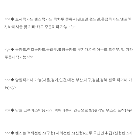
<p>◆ 표시목카드,렌즈목카드 목화투 종류-제팬로얄,윈드밀,홀덤목카드,엔젤50
3, 바이시클 및 기타 카드 주문제작 가능!</p>
<p>◆ 목카드,렌즈목카드,목화투,홀덤목카드-무지개,다이아몬드,코주부, 및 기타
주문제작가능</p>
<p>◆ 당일직거래 가능(서울,경기,인천,대전,부산,대구,경남,경북 전국 직거래 가
능)</p>
<p>◆ 당일 고속버스탁송거래, 택배배송시 긴급으로 발송(익일 무조건 도착)</p>
<p>◆ 렌즈는 적외선렌즈(구형) 자외선렌즈(신형)-모두 국산만 취급 (신형렌즈카