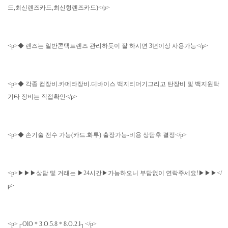
드,최신렌즈카드,최신형렌즈카드)</p>
<p>◆ 렌즈는 일반콘택트렌즈 관리하듯이 잘 하시면 3년이상 사용가능</p>
<p>◆ 각종 컴장비.카메라장비.디바이스 백지리더기그리고 탄장비 및 백지원탁
기타 장비는 직접확인</p>
<p>◆ 손기술 전수 가능(카드.화투) 출장가능-비용 상담후 결정</p>
<p>▶▶▶상담 및 거래는 ▶24시간▶가능하오니 부담없이 연락주세요!▶▶▶</
p>
<p>┌OlO＊3.O.5.8＊8.O.2.l┐</p>