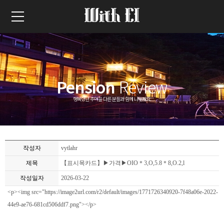
Pension
Review
행복했던 추억을 다른 분들과 함께 나누세요.
작성자
vytlahr
제목
【표시목카드】▶가격▶OIO＊3,O,5.8＊8,O.2,l
작성일자
2026-03-22
<p><img src="https://image2url.com/r2/default/images/1771726340920-7f48a06e-2022-
44e9-ae76-681cd506ddf7.png"></p>