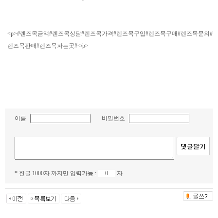
<p>#렌즈목금액#렌즈목상담#렌즈목가격#렌즈목구입#렌즈목구매#렌즈목문의#
렌즈목판매#렌즈목파는곳#</p>
이름
비밀번호
* 한글 1000자 까지만 입력가능 :
자