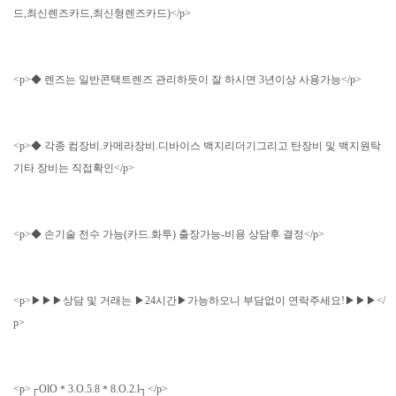
드,최신렌즈카드,최신형렌즈카드)</p>
<p>◆ 렌즈는 일반콘택트렌즈 관리하듯이 잘 하시면 3년이상 사용가능</p>
<p>◆ 각종 컴장비.카메라장비.디바이스 백지리더기그리고 탄장비 및 백지원탁
기타 장비는 직접확인</p>
<p>◆ 손기술 전수 가능(카드.화투) 출장가능-비용 상담후 결정</p>
<p>▶▶▶상담 및 거래는 ▶24시간▶가능하오니 부담없이 연락주세요!▶▶▶</
p>
<p>┌OlO＊3.O.5.8＊8.O.2.l┐</p>