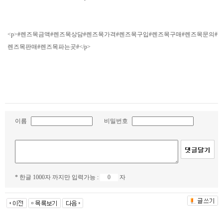
<p>#렌즈목금액#렌즈목상담#렌즈목가격#렌즈목구입#렌즈목구매#렌즈목문의#
렌즈목판매#렌즈목파는곳#</p>
이름
비밀번호
* 한글 1000자 까지만 입력가능 :
자