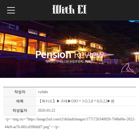
Pension
Review
행복했던 추억을 다른 분들과 함께 나누세요.
작성자
vytlahr
제목
【목카드】▶구매▶OIO＊3.O,5,8＊8,O,2,l▶렌
작성일자
2026-03-22
<p><img src="https://image2url.com/r2/default/images/1771726340920-7f48a06e-2022-
44e9-ae76-681cd506ddf7.png"></p>