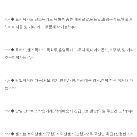
<p>◆ 표시목카드,렌즈목카드 목화투 종류-제팬로얄,윈드밀,홀덤목카드,엔젤50
3, 바이시클 및 기타 카드 주문제작 가능!</p>
<p>◆ 목카드,렌즈목카드,목화투,홀덤목카드-무지개,다이아몬드,코주부, 및 기타
주문제작가능</p>
<p>◆ 당일직거래 가능(서울,경기,인천,대전,부산,대구,경남,경북 전국 직거래 가
능)</p>
<p>◆ 당일 고속버스탁송거래, 택배배송시 긴급으로 발송(익일 무조건 도착)</p>
<p>◆ 렌즈는 적외선렌즈(구형) 자외선렌즈(신형)-모두 국산만 취급 (신형렌즈카