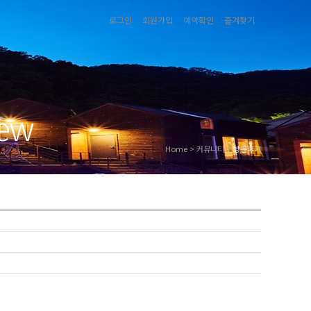
로그인
회원가입
예약확인
즐겨찾기
ew
.
Home > 커뮤니티 >
방문후기