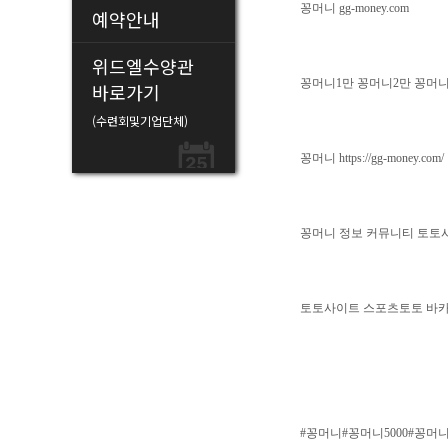
바다
꽁머니 gg-money.com
예약안내
문의하기
하늘
객실 예약안내
위드엘수양관
별(글램핑)
실시간 예약
꽁머니1만 꽁머니2만 꽁머니
바로가기
달(글램핑)
(수련회및기업단체)
꽁머니 https://gg-money.com/
꽁머니 정보 커뮤니티 토토
토토사이트 스포츠토토 바카
#꽁머니#꽁머니5000#꽁머니10